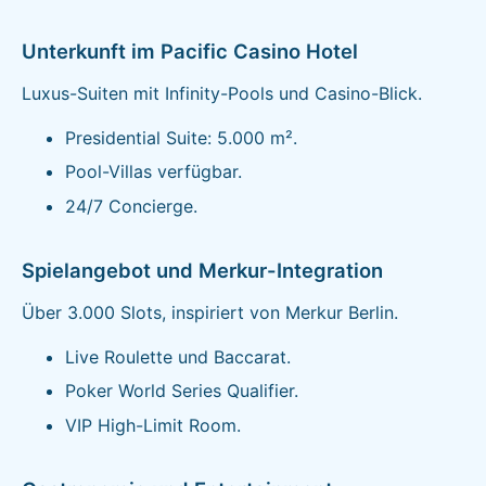
Unterkunft im Pacific Casino Hotel
Luxus-Suiten mit Infinity-Pools und Casino-Blick.
Presidential Suite: 5.000 m².
Pool-Villas verfügbar.
24/7 Concierge.
Spielangebot und Merkur-Integration
Über 3.000 Slots, inspiriert von Merkur Berlin.
Live Roulette und Baccarat.
Poker World Series Qualifier.
VIP High-Limit Room.