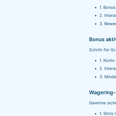
1. Bonus
2. Intera
3. Bewe
Bonus akti
Schritt-für-Sch
1. Konto
2. Inter
3. Mind
Wagering-
Gewinne siche
1. Slots