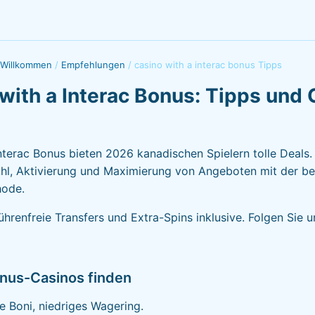
 Willkommen
/
Empfehlungen
/
casino with a interac bonus Tipps
with a Interac Bonus: Tipps und 
nterac Bonus bieten 2026 kanadischen Spielern tolle Deals.
hl, Aktivierung und Maximierung von Angeboten mit der be
hode.
ührenfreie Transfers und Extra-Spins inklusive. Folgen Sie 
nus-Casinos finden
he Boni, niedriges Wagering.