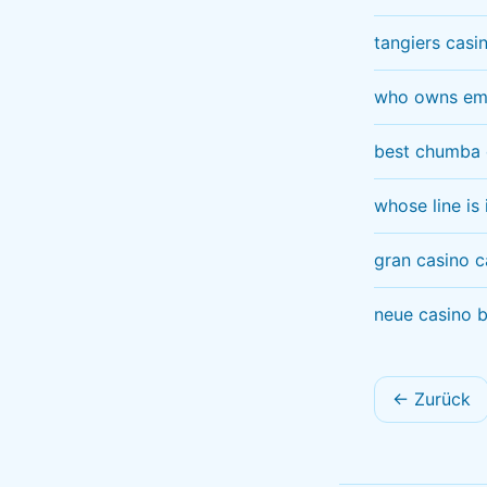
tangiers casi
who owns emp
best chumba 
whose line is
gran casino 
neue casino 
← Zurück