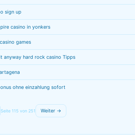
no sign up
ire casino in yonkers
casino games
 it anyway hard rock casino Tipps
cartagena
bonus ohne einzahlung sofort
Weiter →
Seite 115 von 251