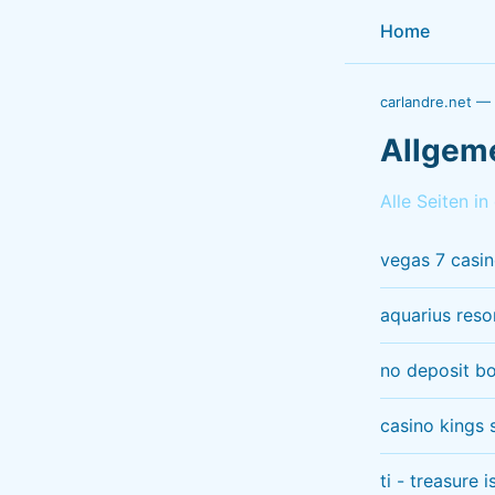
Home
carlandre.net —
Allgem
Alle Seiten in
vegas 7 casin
aquarius reso
no deposit b
casino kings 
ti - treasure 