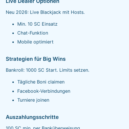
Live Dealer Optionen
Neu 2026: Live Blackjack mit Hosts.
Min. 10 SC Einsatz
Chat-Funktion
Mobile optimiert
Strategien für Big Wins
Bankroll: 1000 SC Start. Limits setzen.
Tägliche Boni claimen
Facebook-Verbindungen
Turniere joinen
Auszahlungsschritte
100 SC min. per Banküberweisung.