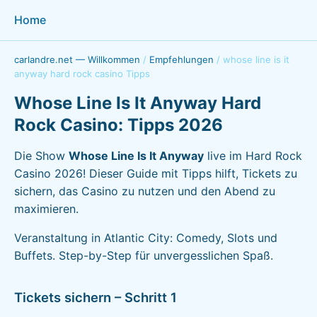
Home
carlandre.net — Willkommen
/
Empfehlungen
/
whose line is it
anyway hard rock casino Tipps
Whose Line Is It Anyway Hard
Rock Casino: Tipps 2026
Die Show
Whose Line Is It Anyway
live im Hard Rock
Casino 2026! Dieser Guide mit Tipps hilft, Tickets zu
sichern, das Casino zu nutzen und den Abend zu
maximieren.
Veranstaltung in Atlantic City: Comedy, Slots und
Buffets. Step-by-Step für unvergesslichen Spaß.
Tickets sichern – Schritt 1