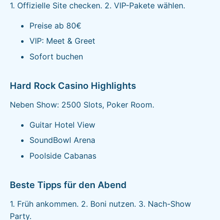
1. Offizielle Site checken. 2. VIP-Pakete wählen.
Preise ab 80€
VIP: Meet & Greet
Sofort buchen
Hard Rock Casino Highlights
Neben Show: 2500 Slots, Poker Room.
Guitar Hotel View
SoundBowl Arena
Poolside Cabanas
Beste Tipps für den Abend
1. Früh ankommen. 2. Boni nutzen. 3. Nach-Show
Party.