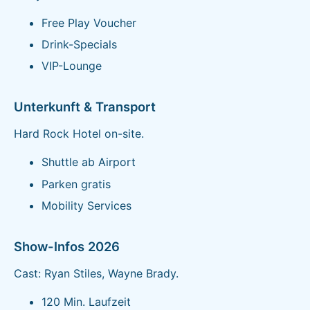
Free Play Voucher
Drink-Specials
VIP-Lounge
Unterkunft & Transport
Hard Rock Hotel on-site.
Shuttle ab Airport
Parken gratis
Mobility Services
Show-Infos 2026
Cast: Ryan Stiles, Wayne Brady.
120 Min. Laufzeit