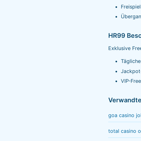
Freispie
Übergan
HR99 Beso
Exklusive Fre
Tägliche
Jackpo
VIP-Free
Verwandt
goa casino jo
total casino 