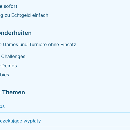
le sofort
g zu Echtgeld einfach
nderheiten
e Games und Turniere ohne Einsatz.
 Challenges
t-Demos
bies
e Themen
bs
oczekujące wypłaty