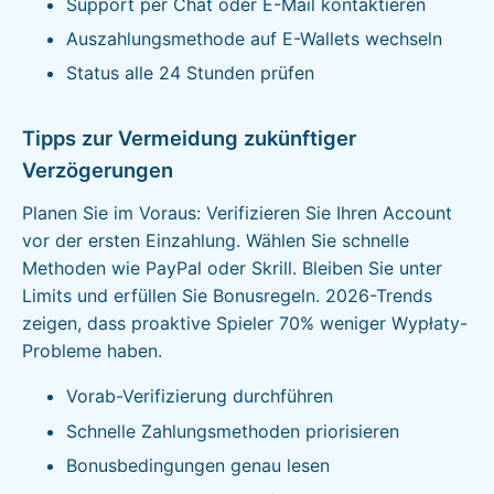
Support per Chat oder E-Mail kontaktieren
Auszahlungsmethode auf E-Wallets wechseln
Status alle 24 Stunden prüfen
Tipps zur Vermeidung zukünftiger
Verzögerungen
Planen Sie im Voraus: Verifizieren Sie Ihren Account
vor der ersten Einzahlung. Wählen Sie schnelle
Methoden wie PayPal oder Skrill. Bleiben Sie unter
Limits und erfüllen Sie Bonusregeln. 2026-Trends
zeigen, dass proaktive Spieler 70% weniger Wypłaty-
Probleme haben.
Vorab-Verifizierung durchführen
Schnelle Zahlungsmethoden priorisieren
Bonusbedingungen genau lesen