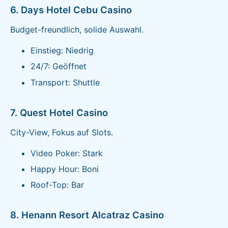
6. Days Hotel Cebu Casino
Budget-freundlich, solide Auswahl.
Einstieg: Niedrig
24/7: Geöffnet
Transport: Shuttle
7. Quest Hotel Casino
City-View, Fokus auf Slots.
Video Poker: Stark
Happy Hour: Boni
Roof-Top: Bar
8. Henann Resort Alcatraz Casino