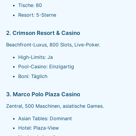
Tische: 80
Resort: 5-Sterne
2. Crimson Resort & Casino
Beachfront-Luxus, 800 Slots, Live-Poker.
High-Limits: Ja
Pool-Casino: Einzigartig
Boni: Täglich
3. Marco Polo Plaza Casino
Zentral, 500 Maschinen, asiatische Games.
Asian Tables: Dominant
Hotel: Plaza-View