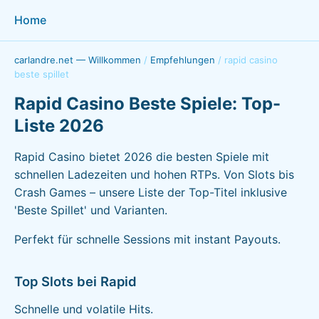
Home
carlandre.net — Willkommen
/
Empfehlungen
/
rapid casino
beste spillet
Rapid Casino Beste Spiele: Top-
Liste 2026
Rapid Casino bietet 2026 die besten Spiele mit
schnellen Ladezeiten und hohen RTPs. Von Slots bis
Crash Games – unsere Liste der Top-Titel inklusive
'Beste Spillet' und Varianten.
Perfekt für schnelle Sessions mit instant Payouts.
Top Slots bei Rapid
Schnelle und volatile Hits.