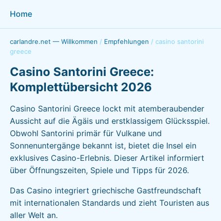
Home
carlandre.net — Willkommen
/
Empfehlungen
/
casino santorini
greece
Casino Santorini Greece:
Komplettübersicht 2026
Casino Santorini Greece lockt mit atemberaubender
Aussicht auf die Ägäis und erstklassigem Glücksspiel.
Obwohl Santorini primär für Vulkane und
Sonnenuntergänge bekannt ist, bietet die Insel ein
exklusives Casino-Erlebnis. Dieser Artikel informiert
über Öffnungszeiten, Spiele und Tipps für 2026.
Das Casino integriert griechische Gastfreundschaft
mit internationalen Standards und zieht Touristen aus
aller Welt an.