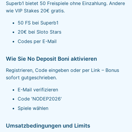
Superb1 bietet 50 Freispiele ohne Einzahlung. Andere
wie VIP Stakes 20€ gratis.
50 FS bei Superb1
20€ bei Sloto Stars
Codes per E-Mail
Wie Sie No Deposit Boni aktivieren
Registrieren, Code eingeben oder per Link – Bonus
sofort gutgeschrieben.
E-Mail verifizieren
Code 'NODEP2026'
Spiele wählen
Umsatzbedingungen und Limits