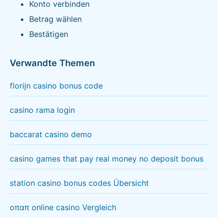
Konto verbinden
Betrag wählen
Bestätigen
Verwandte Themen
florijn casino bonus code
casino rama login
baccarat casino demo
casino games that pay real money no deposit bonus
station casino bonus codes Übersicht
οπαπ online casino Vergleich