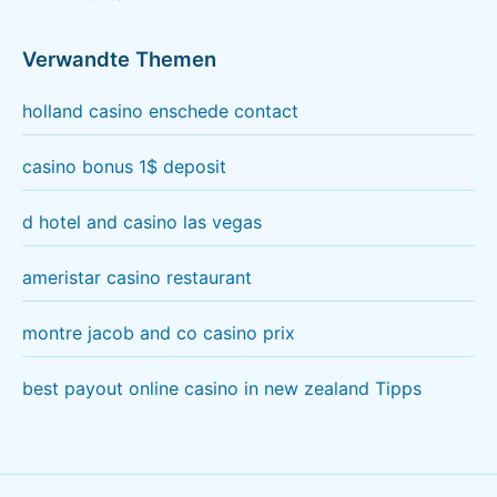
Verwandte Themen
holland casino enschede contact
casino bonus 1$ deposit
d hotel and casino las vegas
ameristar casino restaurant
montre jacob and co casino prix
best payout online casino in new zealand Tipps