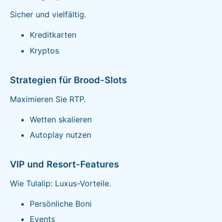
Sicher und vielfältig.
Kreditkarten
Kryptos
Strategien für Brood-Slots
Maximieren Sie RTP.
Wetten skalieren
Autoplay nutzen
VIP und Resort-Features
Wie Tulalip: Luxus-Vorteile.
Persönliche Boni
Events