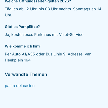
Welche Öffnungszeiten gelten 2026?
Täglich ab 12 Uhr, bis 03 Uhr nachts. Sonntags ab 14
Uhr.
Gibt es Parkplätze?
Ja, kostenloses Parkhaus mit Valet-Service.
Wie komme ich hin?
Per Auto A1/A35 oder Bus Linie 9. Adresse: Van
Heekplein 164.
Verwandte Themen
pasta del casino