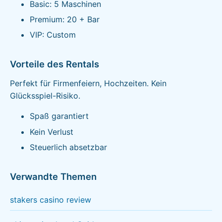
Basic: 5 Maschinen
Premium: 20 + Bar
VIP: Custom
Vorteile des Rentals
Perfekt für Firmenfeiern, Hochzeiten. Kein
Glücksspiel-Risiko.
Spaß garantiert
Kein Verlust
Steuerlich absetzbar
Verwandte Themen
stakers casino review