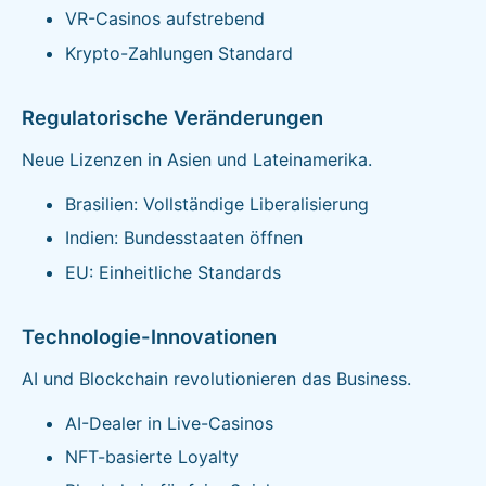
VR-Casinos aufstrebend
Krypto-Zahlungen Standard
Regulatorische Veränderungen
Neue Lizenzen in Asien und Lateinamerika.
Brasilien: Vollständige Liberalisierung
Indien: Bundesstaaten öffnen
EU: Einheitliche Standards
Technologie-Innovationen
AI und Blockchain revolutionieren das Business.
AI-Dealer in Live-Casinos
NFT-basierte Loyalty