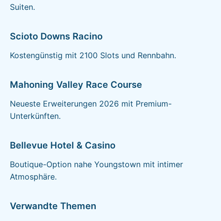
Suiten.
Scioto Downs Racino
Kostengünstig mit 2100 Slots und Rennbahn.
Mahoning Valley Race Course
Neueste Erweiterungen 2026 mit Premium-
Unterkünften.
Bellevue Hotel & Casino
Boutique-Option nahe Youngstown mit intimer
Atmosphäre.
Verwandte Themen