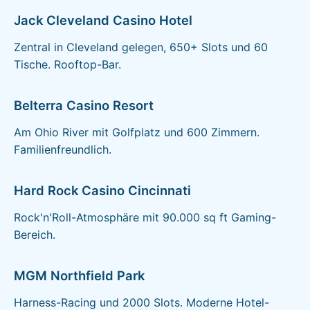
Jack Cleveland Casino Hotel
Zentral in Cleveland gelegen, 650+ Slots und 60
Tische. Rooftop-Bar.
Belterra Casino Resort
Am Ohio River mit Golfplatz und 600 Zimmern.
Familienfreundlich.
Hard Rock Casino Cincinnati
Rock'n'Roll-Atmosphäre mit 90.000 sq ft Gaming-
Bereich.
MGM Northfield Park
Harness-Racing und 2000 Slots. Moderne Hotel-