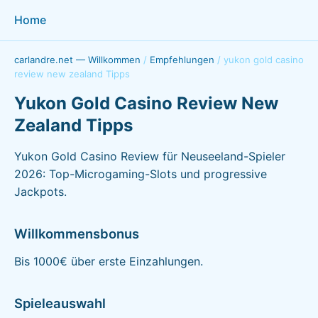
Home
carlandre.net — Willkommen
/
Empfehlungen
/
yukon gold casino
review new zealand Tipps
Yukon Gold Casino Review New
Zealand Tipps
Yukon Gold Casino Review für Neuseeland-Spieler
2026: Top-Microgaming-Slots und progressive
Jackpots.
Willkommensbonus
Bis 1000€ über erste Einzahlungen.
Spieleauswahl