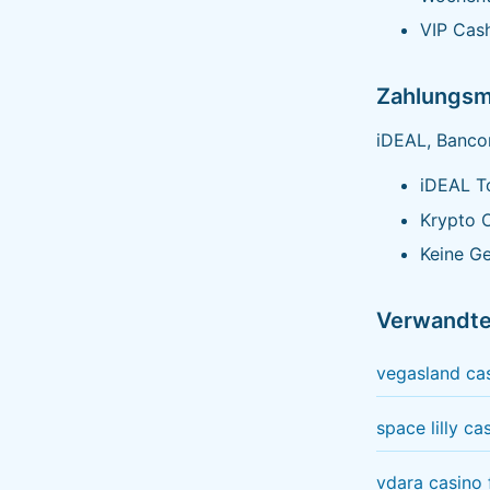
VIP Cas
Zahlungsm
iDEAL, Bancon
iDEAL T
Krypto 
Keine G
Verwandt
vegasland ca
space lilly c
vdara casino 