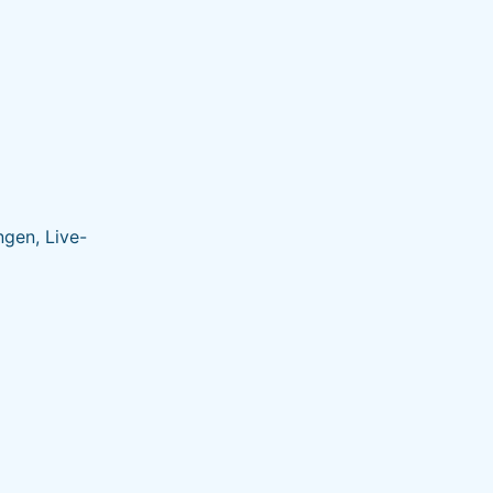
ngen, Live-