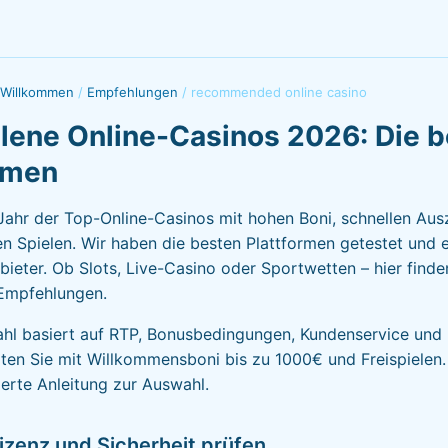
 Willkommen
/
Empfehlungen
/
recommended online casino
lene Online-Casinos 2026: Die 
rmen
Jahr der Top-Online-Casinos mit hohen Boni, schnellen Au
gen Spielen. Wir haben die besten Plattformen getestet und
nbieter. Ob Slots, Live-Casino oder Sportwetten – hier finde
 Empfehlungen.
hl basiert auf RTP, Bonusbedingungen, Kundenservice und 
ten Sie mit Willkommensboni bis zu 1000€ und Freispielen.
lierte Anleitung zur Auswahl.
 Lizenz und Sicherheit prüfen