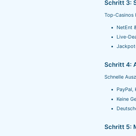
Schritt 3:
Top-Casinos 
NetEnt 
Live-Dea
Jackpot
Schritt 4:
Schnelle Ausz
PayPal, 
Keine G
Deutsch
Schritt 5: