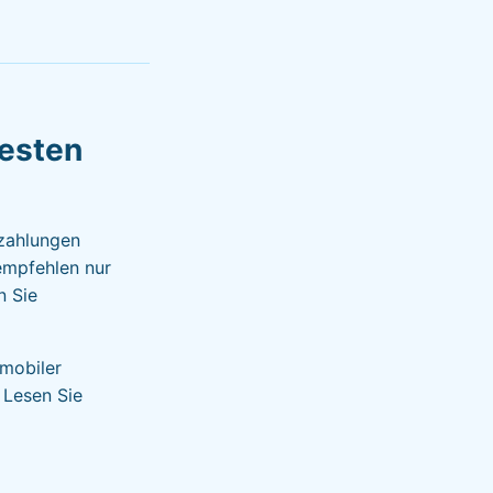
besten
szahlungen
 empfehlen nur
n Sie
mobiler
 Lesen Sie