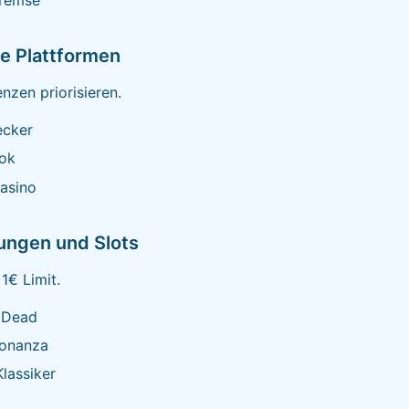
e Plattformen
nzen priorisieren.
cker
ok
asino
ungen und Slots
 1€ Limit.
 Dead
onanza
lassiker