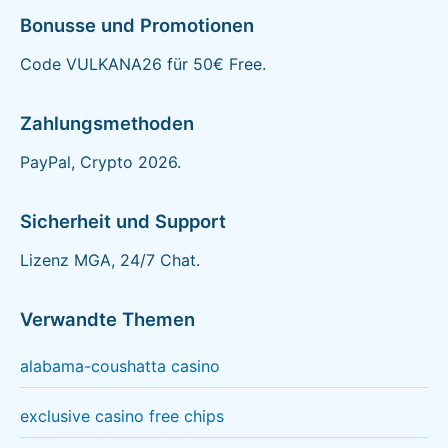
Bonusse und Promotionen
Code VULKANA26 für 50€ Free.
Zahlungsmethoden
PayPal, Crypto 2026.
Sicherheit und Support
Lizenz MGA, 24/7 Chat.
Verwandte Themen
alabama-coushatta casino
exclusive casino free chips