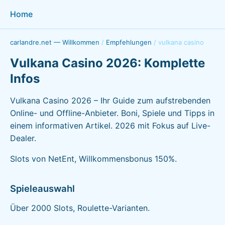
Home
carlandre.net — Willkommen
/
Empfehlungen
/
vulkana casino
Vulkana Casino 2026: Komplette
Infos
Vulkana Casino 2026 – Ihr Guide zum aufstrebenden
Online- und Offline-Anbieter. Boni, Spiele und Tipps in
einem informativen Artikel. 2026 mit Fokus auf Live-
Dealer.
Slots von NetEnt, Willkommensbonus 150%.
Spieleauswahl
Über 2000 Slots, Roulette-Varianten.