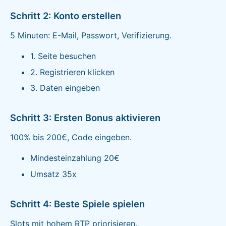
Schritt 2: Konto erstellen
5 Minuten: E-Mail, Passwort, Verifizierung.
1. Seite besuchen
2. Registrieren klicken
3. Daten eingeben
Schritt 3: Ersten Bonus aktivieren
100% bis 200€, Code eingeben.
Mindesteinzahlung 20€
Umsatz 35x
Schritt 4: Beste Spiele spielen
Slots mit hohem RTP priorisieren.