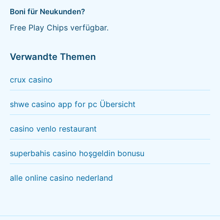
Boni für Neukunden?
Free Play Chips verfügbar.
Verwandte Themen
crux casino
shwe casino app for pc Übersicht
casino venlo restaurant
superbahis casino hoşgeldin bonusu
alle online casino nederland