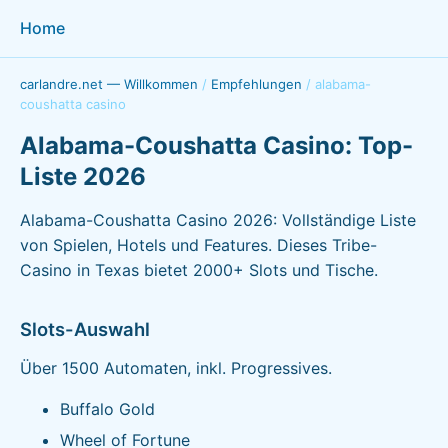
Home
carlandre.net — Willkommen
/
Empfehlungen
/
alabama-
coushatta casino
Alabama-Coushatta Casino: Top-
Liste 2026
Alabama-Coushatta Casino 2026: Vollständige Liste
von Spielen, Hotels und Features. Dieses Tribe-
Casino in Texas bietet 2000+ Slots und Tische.
Slots-Auswahl
Über 1500 Automaten, inkl. Progressives.
Buffalo Gold
Wheel of Fortune