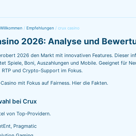
 Willkommen
/
Empfehlungen
/
crux casino
asino 2026: Analyse und Bewert
robert 2026 den Markt mit innovativen Features. Dieser in
tet Spiele, Boni, Auszahlungen und Mobile. Geeignet für Ne
% RTP und Crypto-Support im Fokus.
Casino mit Fokus auf Fairness. Hier die Fakten.
ahl bei Crux
el von Top-Providern.
etEnt, Pragmatic
olution Gaming