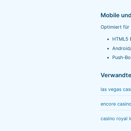
Mobile un
Optimiert für
HTML5 
Android
Push-Bo
Verwandt
las vegas ca
encore casino
casino royal 