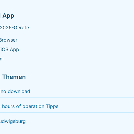
d App
 2026-Geräte.
Browser
/iOS App
ni
e Themen
sino download
 hours of operation Tipps
ludwigsburg