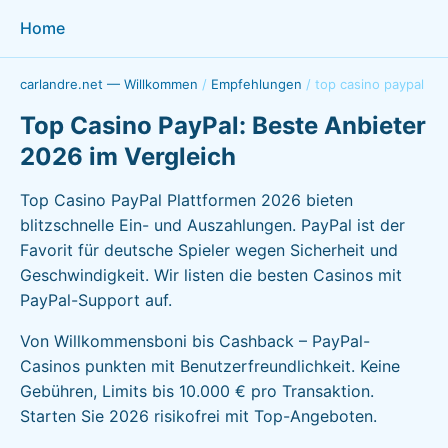
Home
carlandre.net — Willkommen
/
Empfehlungen
/
top casino paypal
Top Casino PayPal: Beste Anbieter
2026 im Vergleich
Top Casino PayPal Plattformen 2026 bieten
blitzschnelle Ein- und Auszahlungen. PayPal ist der
Favorit für deutsche Spieler wegen Sicherheit und
Geschwindigkeit. Wir listen die besten Casinos mit
PayPal-Support auf.
Von Willkommensboni bis Cashback – PayPal-
Casinos punkten mit Benutzerfreundlichkeit. Keine
Gebühren, Limits bis 10.000 € pro Transaktion.
Starten Sie 2026 risikofrei mit Top-Angeboten.