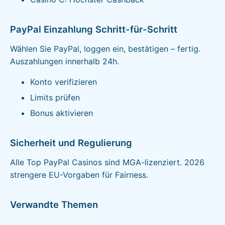
PayPal Einzahlung Schritt-für-Schritt
Wählen Sie PayPal, loggen ein, bestätigen – fertig.
Auszahlungen innerhalb 24h.
Konto verifizieren
Limits prüfen
Bonus aktivieren
Sicherheit und Regulierung
Alle Top PayPal Casinos sind MGA-lizenziert. 2026
strengere EU-Vorgaben für Fairness.
Verwandte Themen