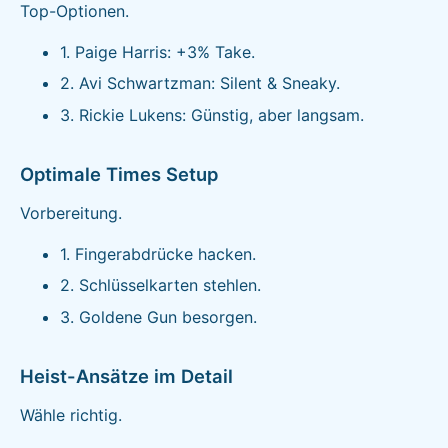
Top-Optionen.
1. Paige Harris: +3% Take.
2. Avi Schwartzman: Silent & Sneaky.
3. Rickie Lukens: Günstig, aber langsam.
Optimale Times Setup
Vorbereitung.
1. Fingerabdrücke hacken.
2. Schlüsselkarten stehlen.
3. Goldene Gun besorgen.
Heist-Ansätze im Detail
Wähle richtig.