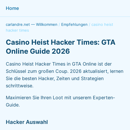
Home
carlandre.net — Willkommen
/
Empfehlungen
/
casino heist
hacker times
Casino Heist Hacker Times: GTA
Online Guide 2026
Casino Heist Hacker Times in GTA Online ist der
Schlüssel zum großen Coup. 2026 aktualisiert, lernen
Sie die besten Hacker, Zeiten und Strategien
schrittweise.
Maximieren Sie Ihren Loot mit unserem Experten-
Guide.
Hacker Auswahl