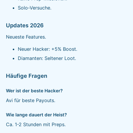
Solo-Versuche.
Updates 2026
Neueste Features.
Neuer Hacker: +5% Boost.
Diamanten: Seltener Loot.
Häufige Fragen
Wer ist der beste Hacker?
Avi für beste Payouts.
Wie lange dauert der Heist?
Ca. 1-2 Stunden mit Preps.