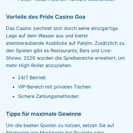
Vorteile des Pride Casino Goa
Das Casino zeichnet sich durch seine einzigartige
Lage auf dem Wasser aus und bietet
atemberaubende Ausblicke auf Panjim. Zusätzlich zu
den Spielen gibt es Restaurants, Bars und Live-
Shows. 2026 wurden die Spielbereiche erweitert, um
mehr High-Roller anzuziehen.
24/7 Betrieb
VIP-Bereich mit privaten Tischen
Sichere Zahlungsmethoden
Tipps für maximale Gewinne
Um die besten Quoten zu nutzen, setzen Sie auf
Strategien wie Martingale bei Roulette oder