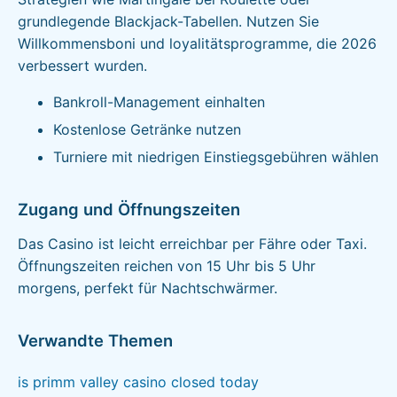
grundlegende Blackjack-Tabellen. Nutzen Sie
Willkommensboni und loyalitätsprogramme, die 2026
verbessert wurden.
Bankroll-Management einhalten
Kostenlose Getränke nutzen
Turniere mit niedrigen Einstiegsgebühren wählen
Zugang und Öffnungszeiten
Das Casino ist leicht erreichbar per Fähre oder Taxi.
Öffnungszeiten reichen von 15 Uhr bis 5 Uhr
morgens, perfekt für Nachtschwärmer.
Verwandte Themen
is primm valley casino closed today