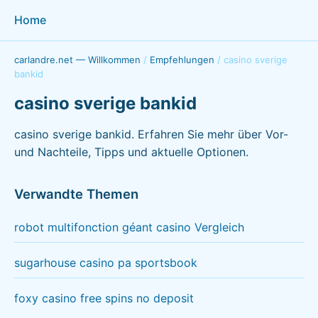
Home
carlandre.net — Willkommen
/
Empfehlungen
/
casino sverige
bankid
casino sverige bankid
casino sverige bankid. Erfahren Sie mehr über Vor-
und Nachteile, Tipps und aktuelle Optionen.
Verwandte Themen
robot multifonction géant casino Vergleich
sugarhouse casino pa sportsbook
foxy casino free spins no deposit