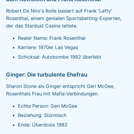
Robert De Niro's Rolle basiert auf Frank 'Lefty'
Rosenthal, einem genialen Sportsbetting-Experten,
der das Stardust Casino leitete.
Realer Name: Frank Rosenthal
Karriere: 1970er Las Vegas
Schicksal: Autobombe 1982 überlebt
Ginger: Die turbulente Ehefrau
Sharon Stone als Ginger entspricht Geri McGee,
Rosenthals Frau mit Mafia-Verbindungen.
Echte Person: Geri McGee
Beziehung: Stürmisch
Ende: Überdosis 1982