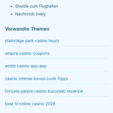
Shuttle zum Flughafen
Nachtclub lively
Verwandte Themen
plainridge park casino hours
empire casino coupons
echte casino app app
casino intense bonus code Tipps
fortuna palace casino bucurești recenzie
best hi online casino 2026