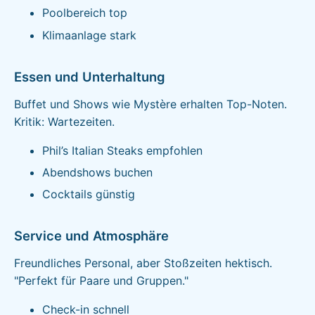
Poolbereich top
Klimaanlage stark
Essen und Unterhaltung
Buffet und Shows wie Mystère erhalten Top-Noten.
Kritik: Wartezeiten.
Phil’s Italian Steaks empfohlen
Abendshows buchen
Cocktails günstig
Service und Atmosphäre
Freundliches Personal, aber Stoßzeiten hektisch.
"Perfekt für Paare und Gruppen."
Check-in schnell