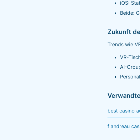
iOS: Stab
Beide: G
Zukunft d
Trends wie VR
VR-Tisch
AI-Croup
Personal
Verwandt
best casino a
flandreau cas