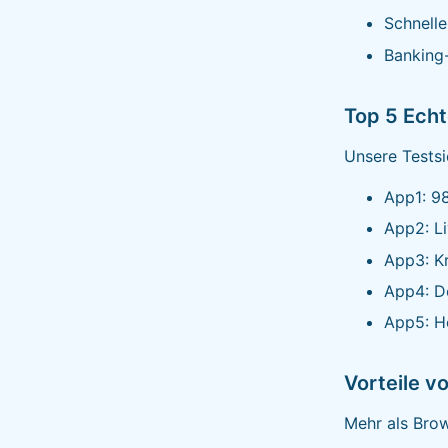
Schnelle
Banking
Top 5 Ech
Unsere Testsi
App1: 98
App2: Li
App3: K
App4: D
App5: H
Vorteile v
Mehr als Brow