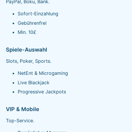
PayPal, Boku, Bank.
Sofort-Einzahlung
Gebührenfrei
Min. 10£
Spiele-Auswahl
Slots, Poker, Sports.
NetEnt & Microgaming
Live Blackjack
Progressive Jackpots
VIP & Mobile
Top-Service.