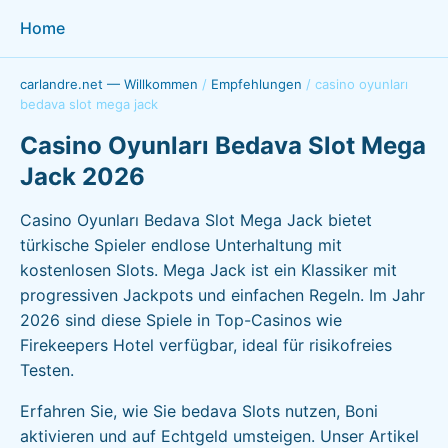
Home
carlandre.net — Willkommen
/
Empfehlungen
/
casino oyunları
bedava slot mega jack
Casino Oyunları Bedava Slot Mega
Jack 2026
Casino Oyunları Bedava Slot Mega Jack bietet
türkische Spieler endlose Unterhaltung mit
kostenlosen Slots. Mega Jack ist ein Klassiker mit
progressiven Jackpots und einfachen Regeln. Im Jahr
2026 sind diese Spiele in Top-Casinos wie
Firekeepers Hotel verfügbar, ideal für risikofreies
Testen.
Erfahren Sie, wie Sie bedava Slots nutzen, Boni
aktivieren und auf Echtgeld umsteigen. Unser Artikel