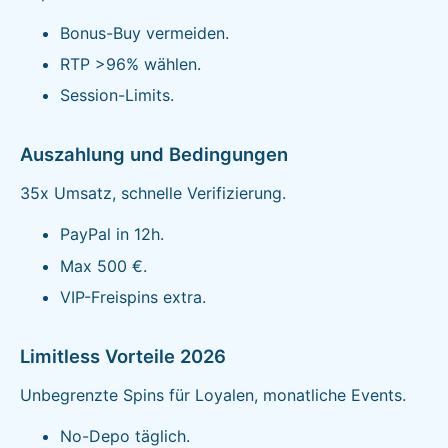
Bonus-Buy vermeiden.
RTP >96% wählen.
Session-Limits.
Auszahlung und Bedingungen
35x Umsatz, schnelle Verifizierung.
PayPal in 12h.
Max 500 €.
VIP-Freispins extra.
Limitless Vorteile 2026
Unbegrenzte Spins für Loyalen, monatliche Events.
No-Depo täglich.