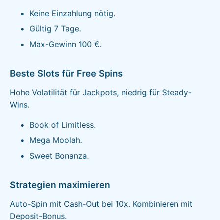
Keine Einzahlung nötig.
Gültig 7 Tage.
Max-Gewinn 100 €.
Beste Slots für Free Spins
Hohe Volatilität für Jackpots, niedrig für Steady-
Wins.
Book of Limitless.
Mega Moolah.
Sweet Bonanza.
Strategien maximieren
Auto-Spin mit Cash-Out bei 10x. Kombinieren mit
Deposit-Bonus.