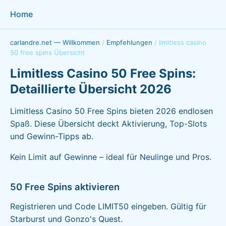
Home
carlandre.net — Willkommen
/
Empfehlungen
/
limitless casino
50 free spins Übersicht
Limitless Casino 50 Free Spins:
Detaillierte Übersicht 2026
Limitless Casino 50 Free Spins bieten 2026 endlosen
Spaß. Diese Übersicht deckt Aktivierung, Top-Slots
und Gewinn-Tipps ab.
Kein Limit auf Gewinne – ideal für Neulinge und Pros.
50 Free Spins aktivieren
Registrieren und Code LIMIT50 eingeben. Gültig für
Starburst und Gonzo's Quest.