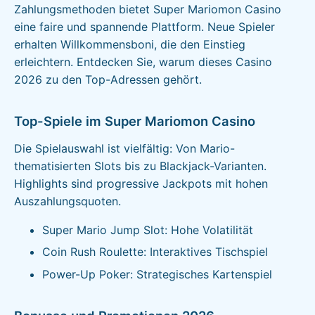
Zahlungsmethoden bietet Super Mariomon Casino
eine faire und spannende Plattform. Neue Spieler
erhalten Willkommensboni, die den Einstieg
erleichtern. Entdecken Sie, warum dieses Casino
2026 zu den Top-Adressen gehört.
Top-Spiele im Super Mariomon Casino
Die Spielauswahl ist vielfältig: Von Mario-
thematisierten Slots bis zu Blackjack-Varianten.
Highlights sind progressive Jackpots mit hohen
Auszahlungsquoten.
Super Mario Jump Slot: Hohe Volatilität
Coin Rush Roulette: Interaktives Tischspiel
Power-Up Poker: Strategisches Kartenspiel