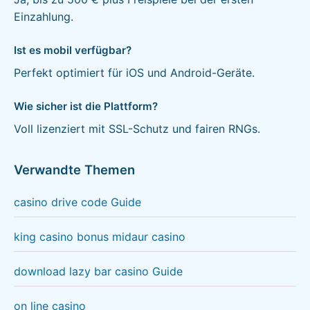
Einzahlung.
Ist es mobil verfügbar?
Perfekt optimiert für iOS und Android-Geräte.
Wie sicher ist die Plattform?
Voll lizenziert mit SSL-Schutz und fairen RNGs.
Verwandte Themen
casino drive code Guide
king casino bonus midaur casino
download lazy bar casino Guide
on line casino