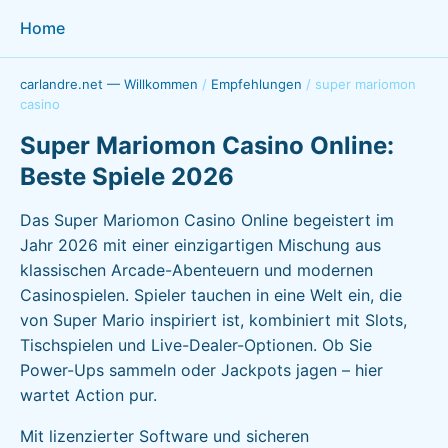
Home
carlandre.net — Willkommen
/
Empfehlungen
/
super mariomon
casino
Super Mariomon Casino Online:
Beste Spiele 2026
Das Super Mariomon Casino Online begeistert im
Jahr 2026 mit einer einzigartigen Mischung aus
klassischen Arcade-Abenteuern und modernen
Casinospielen. Spieler tauchen in eine Welt ein, die
von Super Mario inspiriert ist, kombiniert mit Slots,
Tischspielen und Live-Dealer-Optionen. Ob Sie
Power-Ups sammeln oder Jackpots jagen – hier
wartet Action pur.
Mit lizenzierter Software und sicheren