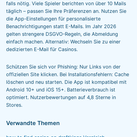
falls nötig. Viele Spieler berichten von über 10 Mails
täglich – passen Sie Ihre Präferenzen an. Nutzen Sie
die App-Einstellungen für personalisierte
Benachrichtigungen statt E-Mails. Im Jahr 2026
gelten strengere DSGVO-Regeln, die Abmeldung
einfach machen. Alternativ: Wechseln Sie zu einer
dedizierten E-Mail für Casinos.
Schützen Sie sich vor Phishing: Nur Links von der
offiziellen Site klicken. Bei Installationsfehlern: Cache
löschen und neu starten. Die App ist kompatibel mit
Android 10+ und iOS 15+. Batterieverbrauch ist
optimiert. Nutzerbewertungen auf 4,8 Sterne in
Stores.
Verwandte Themen