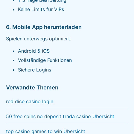
Keine Limits für VIPs
6. Mobile App herunterladen
Spielen unterwegs optimiert.
Android & iOS
Vollständige Funktionen
Sichere Logins
Verwandte Themen
red dice casino login
50 free spins no deposit trada casino Übersicht
top casino games to win Übersicht