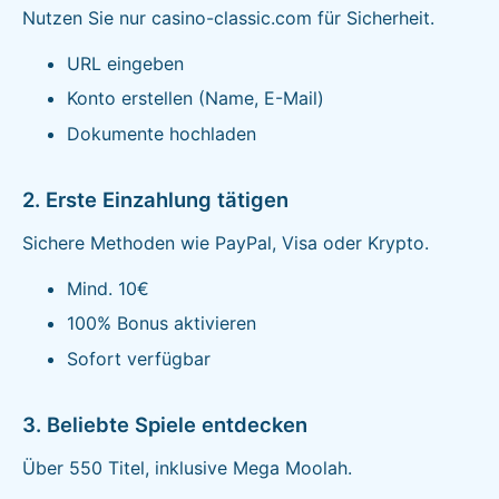
Nutzen Sie nur casino-classic.com für Sicherheit.
URL eingeben
Konto erstellen (Name, E-Mail)
Dokumente hochladen
2. Erste Einzahlung tätigen
Sichere Methoden wie PayPal, Visa oder Krypto.
Mind. 10€
100% Bonus aktivieren
Sofort verfügbar
3. Beliebte Spiele entdecken
Über 550 Titel, inklusive Mega Moolah.