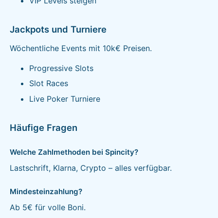
VIP Levels steigen
Jackpots und Turniere
Wöchentliche Events mit 10k€ Preisen.
Progressive Slots
Slot Races
Live Poker Turniere
Häufige Fragen
Welche Zahlmethoden bei Spincity?
Lastschrift, Klarna, Crypto – alles verfügbar.
Mindesteinzahlung?
Ab 5€ für volle Boni.