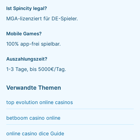
Ist Spincity legal?
MGA-lizenziert für DE-Spieler.
Mobile Games?
100% app-frei spielbar.
Auszahlungszeit?
1-3 Tage, bis 5000€/Tag.
Verwandte Themen
top evolution online casinos
betboom casino online
online casino dice Guide