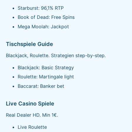
Starburst: 96,1% RTP
Book of Dead: Free Spins
Mega Moolah: Jackpot
Tischspiele Guide
Blackjack, Roulette. Strategien step-by-step.
Blackjack: Basic Strategy
Roulette: Martingale light
Baccarat: Banker bet
Live Casino Spiele
Real Dealer HD. Min 1€.
Live Roulette