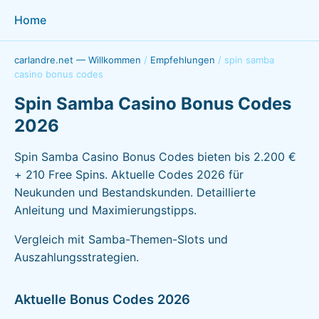
Home
carlandre.net — Willkommen
/
Empfehlungen
/
spin samba
casino bonus codes
Spin Samba Casino Bonus Codes
2026
Spin Samba Casino Bonus Codes bieten bis 2.200 €
+ 210 Free Spins. Aktuelle Codes 2026 für
Neukunden und Bestandskunden. Detaillierte
Anleitung und Maximierungstipps.
Vergleich mit Samba-Themen-Slots und
Auszahlungsstrategien.
Aktuelle Bonus Codes 2026