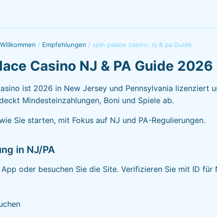
 Willkommen
/
Empfehlungen
/
spin palace casino: nj & pa Guide
lace Casino NJ & PA Guide 2026
asino ist 2026 in New Jersey und Pennsylvania lizenziert u
deckt Mindesteinzahlungen, Boni und Spiele ab.
 wie Sie starten, mit Fokus auf NJ und PA-Regulierungen.
ung in NJ/PA
 App oder besuchen Sie die Site. Verifizieren Sie mit ID für
suchen