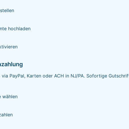
stellen
te hochladen
tivieren
nzahlung
via PayPal, Karten oder ACH in NJ/PA. Sofortige Gutschrif
 wählen
zahlen