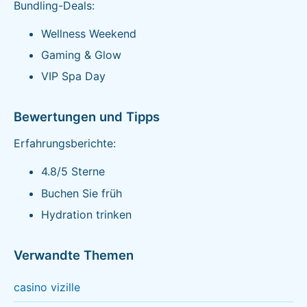
Bundling-Deals:
Wellness Weekend
Gaming & Glow
VIP Spa Day
Bewertungen und Tipps
Erfahrungsberichte:
4.8/5 Sterne
Buchen Sie früh
Hydration trinken
Verwandte Themen
casino vizille