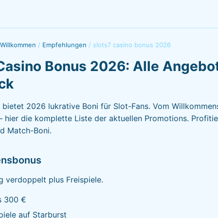
 Willkommen
/
Empfehlungen
/
slots7 casino bonus 2026
Casino Bonus 2026: Alle Angebo
ck
 bietet 2026 lukrative Boni für Slot-Fans. Vom Willkommen
 hier die komplette Liste der aktuellen Promotions. Profiti
nd Match-Boni.
ensbonus
g verdoppelt plus Freispiele.
s 300 €
piele auf Starburst