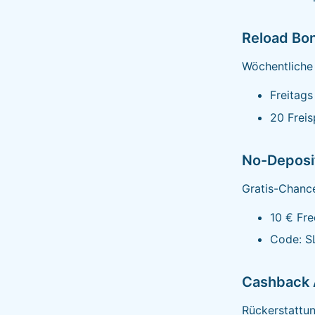
Reload Bon
Wöchentliche
Freitag
20 Freis
No-Deposi
Gratis-Chance
10 € Fr
Code: 
Cashback 
Rückerstattun