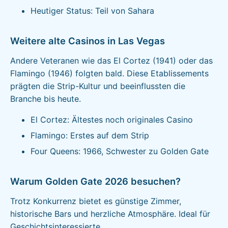
Heutiger Status: Teil von Sahara
Weitere alte Casinos in Las Vegas
Andere Veteranen wie das El Cortez (1941) oder das
Flamingo (1946) folgten bald. Diese Etablissements
prägten die Strip-Kultur und beeinflussten die
Branche bis heute.
El Cortez: Ältestes noch originales Casino
Flamingo: Erstes auf dem Strip
Four Queens: 1966, Schwester zu Golden Gate
Warum Golden Gate 2026 besuchen?
Trotz Konkurrenz bietet es günstige Zimmer,
historische Bars und herzliche Atmosphäre. Ideal für
Geschichtsinteressierte.