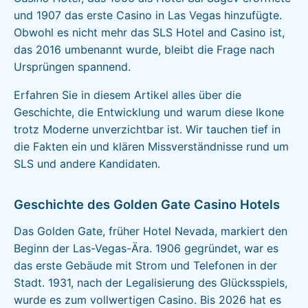
und 1907 das erste Casino in Las Vegas hinzufügte.
Obwohl es nicht mehr das SLS Hotel and Casino ist,
das 2016 umbenannt wurde, bleibt die Frage nach
Ursprüngen spannend.
Erfahren Sie in diesem Artikel alles über die
Geschichte, die Entwicklung und warum diese Ikone
trotz Moderne unverzichtbar ist. Wir tauchen tief in
die Fakten ein und klären Missverständnisse rund um
SLS und andere Kandidaten.
Geschichte des Golden Gate Casino Hotels
Das Golden Gate, früher Hotel Nevada, markiert den
Beginn der Las-Vegas-Ära. 1906 gegründet, war es
das erste Gebäude mit Strom und Telefonen in der
Stadt. 1931, nach der Legalisierung des Glücksspiels,
wurde es zum vollwertigen Casino. Bis 2026 hat es