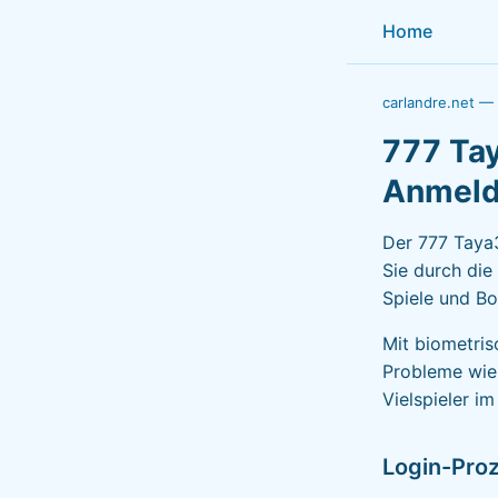
Home
carlandre.net —
777 Tay
Anmeldu
Der 777 Taya3
Sie durch die
Spiele und Bon
Mit biometrisc
Probleme wie 
Vielspieler i
Login-Proz