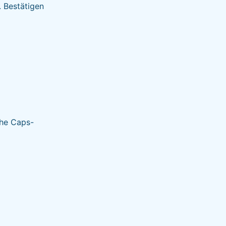
. Bestätigen
che Caps-