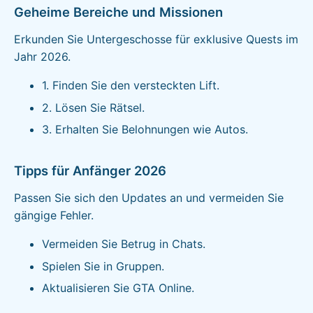
Geheime Bereiche und Missionen
Erkunden Sie Untergeschosse für exklusive Quests im
Jahr 2026.
1. Finden Sie den versteckten Lift.
2. Lösen Sie Rätsel.
3. Erhalten Sie Belohnungen wie Autos.
Tipps für Anfänger 2026
Passen Sie sich den Updates an und vermeiden Sie
gängige Fehler.
Vermeiden Sie Betrug in Chats.
Spielen Sie in Gruppen.
Aktualisieren Sie GTA Online.