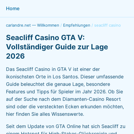
Home
carlandre.net — Willkommen
/
Empfehlungen
/
seacliff casino
Seacliff Casino GTA V:
Vollständiger Guide zur Lage
2026
Das Seacliff Casino in GTA V ist einer der
ikonischsten Orte in Los Santos. Dieser umfassende
Guide beleuchtet die genaue Lage, besondere
Features und Tipps für Spieler im Jahr 2026. Ob Sie
auf der Suche nach dem Diamanten-Casino Resort
sind oder die versteckten Ecken erkunden möchten,
hier finden Sie alles Wissenswerte.
Seit dem Update von GTA Online hat sich Seacliff zu
einem Hotspot für High-Stakes-Glücksspiele und