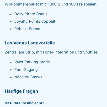
Willkommenspaket mit 1.000 $ und 100 Freispielen.
Daily Pirate Bonus
Loyalty Points doppelt
Refer-a-Friend
Las Vegas Lagevorteile
Zentral am Strip, mit Hotel-Integration und Shuttles.
Valet Parking gratis
Pool-Zugang
Nähe zu Shows
Häufige Fragen
Ist Pirate Casino echt?