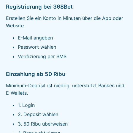
Registrierung bei 368Bet
Erstellen Sie ein Konto in Minuten über die App oder
Website.
E-Mail angeben
Passwort wählen
Verifizierung per SMS
Einzahlung ab 50 Ribu
Minimum-Deposit ist niedrig, unterstützt Banken und
E-Wallets.
1. Login
2. Deposit wählen
3. 50 Ribu überweisen
4. Bonus aktivieren