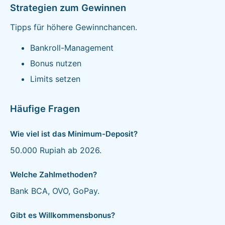
Strategien zum Gewinnen
Tipps für höhere Gewinnchancen.
Bankroll-Management
Bonus nutzen
Limits setzen
Häufige Fragen
Wie viel ist das Minimum-Deposit?
50.000 Rupiah ab 2026.
Welche Zahlmethoden?
Bank BCA, OVO, GoPay.
Gibt es Willkommensbonus?