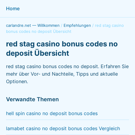
Home
carlandre.net — Willkommen
/
Empfehlungen
/
red stag casino
bonus codes no deposit Übersicht
red stag casino bonus codes no
deposit Übersicht
red stag casino bonus codes no deposit. Erfahren Sie
mehr über Vor- und Nachteile, Tipps und aktuelle
Optionen.
Verwandte Themen
hell spin casino no deposit bonus codes
lamabet casino no deposit bonus codes Vergleich