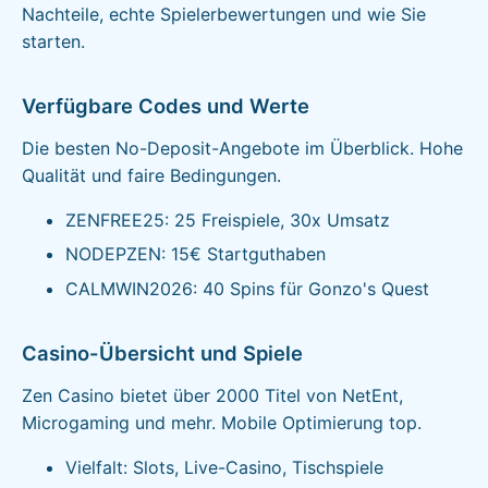
Nachteile, echte Spielerbewertungen und wie Sie
starten.
Verfügbare Codes und Werte
Die besten No-Deposit-Angebote im Überblick. Hohe
Qualität und faire Bedingungen.
ZENFREE25: 25 Freispiele, 30x Umsatz
NODEPZEN: 15€ Startguthaben
CALMWIN2026: 40 Spins für Gonzo's Quest
Casino-Übersicht und Spiele
Zen Casino bietet über 2000 Titel von NetEnt,
Microgaming und mehr. Mobile Optimierung top.
Vielfalt: Slots, Live-Casino, Tischspiele