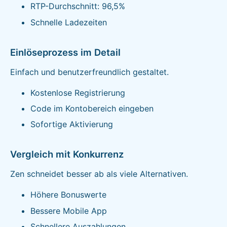
RTP-Durchschnitt: 96,5%
Schnelle Ladezeiten
Einlöseprozess im Detail
Einfach und benutzerfreundlich gestaltet.
Kostenlose Registrierung
Code im Kontobereich eingeben
Sofortige Aktivierung
Vergleich mit Konkurrenz
Zen schneidet besser ab als viele Alternativen.
Höhere Bonuswerte
Bessere Mobile App
Schnellere Auszahlungen